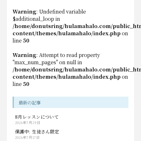
Warning
: Undefined variable
$additional_loop in
/home/donutsring/hulamahalo.com/public_ht
content/themes/hulamahalo/index.php
on
line
50
Warning
: Attempt to read property
"max_num_pages" on null in
/home/donutsring/hulamahalo.com/public_ht
content/themes/hulamahalo/index.php
on
line
50
最新の記事
8月レッスンについて
2026年7月29日
保護中: 生徒さん限定
2026年7月17日