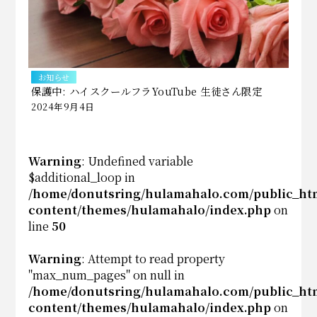
お知らせ
保護中: ハイスクールフラYouTube 生徒さん限定
2024年9月4日
Warning
: Undefined variable
$additional_loop in
/home/donutsring/hulamahalo.com/public_ht
content/themes/hulamahalo/index.php
on
line
50
Warning
: Attempt to read property
"max_num_pages" on null in
/home/donutsring/hulamahalo.com/public_ht
content/themes/hulamahalo/index.php
on