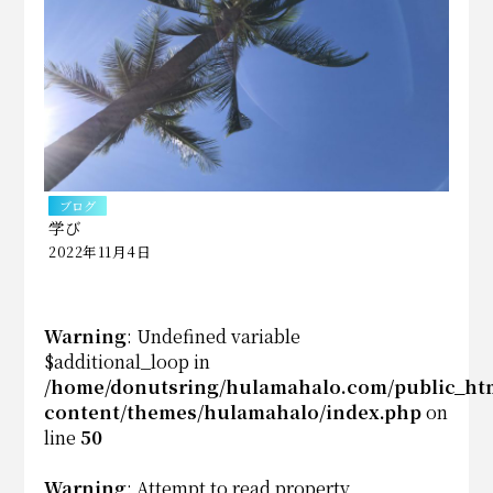
ブログ
学び
2022年11月4日
Warning
: Undefined variable
$additional_loop in
/home/donutsring/hulamahalo.com/public_ht
content/themes/hulamahalo/index.php
on
line
50
Warning
: Attempt to read property