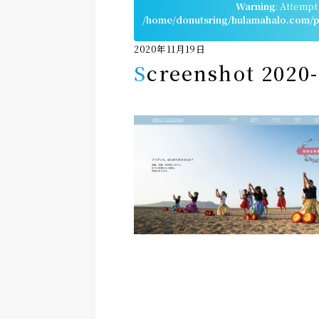
Warning
: Attempt
/home/donutsring/hulamahalo.com/pu
2020年11月19日
Screenshot 2020-