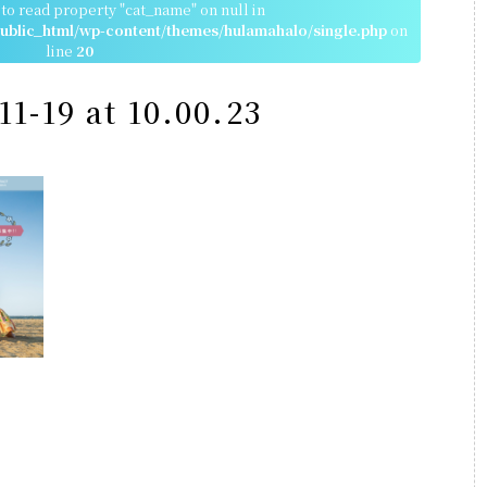
 to read property "cat_name" on null in
blic_html/wp-content/themes/hulamahalo/single.php
on
line
20
11-19 at 10.00.23