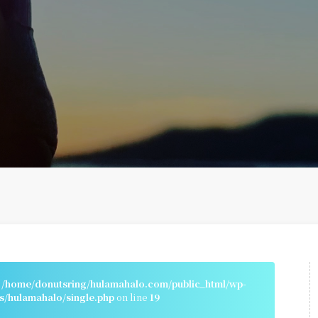
n
/home/donutsring/hulamahalo.com/public_html/wp-
s/hulamahalo/single.php
on line
19