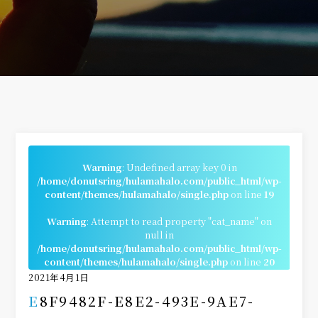
Warning
: Undefined array key 0 in
/home/donutsring/hulamahalo.com/public_html/wp-
content/themes/hulamahalo/single.php
on line
19
Warning
: Attempt to read property "cat_name" on
null in
/home/donutsring/hulamahalo.com/public_html/wp-
content/themes/hulamahalo/single.php
on line
20
2021年4月1日
E8F9482F-E8E2-493E-9AE7-