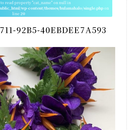
 to read property "cat_name" on null in
blic_html/wp-content/themes/hulamahalo/single.php
on
line
20
4711-92B5-40EBDEE7A593