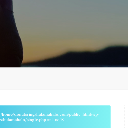
n
/home/donutsring/hulamahalo.com/public_html/wp-
s/hulamahalo/single.php
on line
19