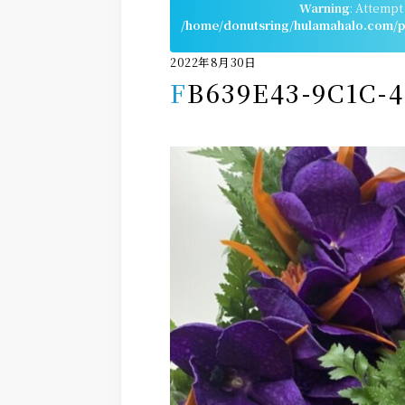
Warning
: Attempt
/home/donutsring/hulamahalo.com/pu
2022年8月30日
FB639E43-9C1C-