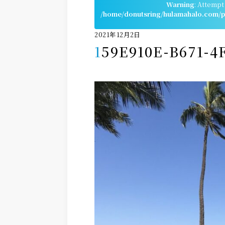
Warning
: Attempt
/home/donutsring/hulamahalo.com/pu
2021年12月2日
159E910E-B671-