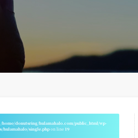
n
/home/donutsring/hulamahalo.com/public_html/wp-
s/hulamahalo/single.php
on line
19