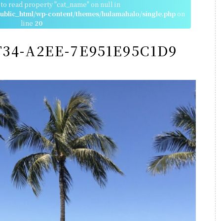
 to read property "cat_name" on null in
blic_html/wp-content/themes/hulamahalo/single.php
on
line
20
4F34-A2EE-7E951E95C1D9