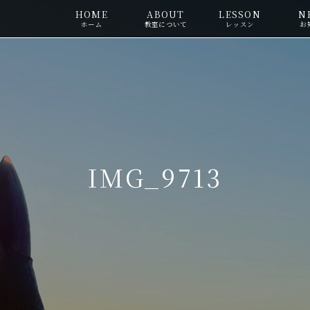
HOME
ABOUT
LESSON
N
ホーム
教室について
レッスン
お
IMG_9713