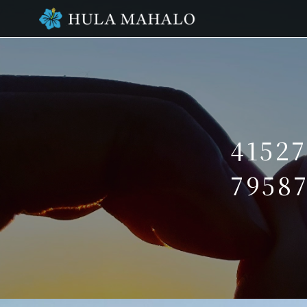
4152
7958