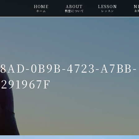
HOME
ABOUT
LESSON
N
ホーム
教室について
レッスン
お
78AD-0B9B-4723-A7BB-
7291967F