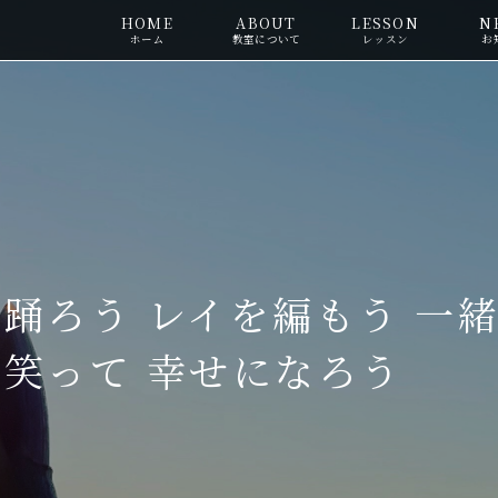
HOME
ABOUT
LESSON
N
ホーム
教室について
レッスン
お
踊ろう レイを編もう 一
笑って 幸せになろう